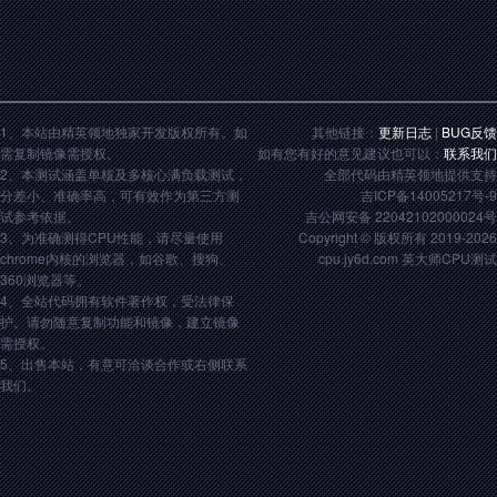
1、本站由精英领地独家开发版权所有。如
其他链接：
更新日志
|
BUG反馈
需复制镜像需授权。
如有您有好的意见建议也可以：
联系我们
2、本测试涵盖单核及多核心满负载测试，
全部代码由精英领地提供支持
分差小、准确率高，可有效作为第三方测
吉ICP备14005217号-9
试参考依据。
吉公网安备 22042102000024号
3、为准确测得CPU性能，请尽量使用
Copyright © 版权所有 2019-2026
chrome内核的浏览器，如谷歌、搜狗、
cpu.jy6d.com 英大师CPU测试
360浏览器等。
4、全站代码拥有软件著作权，受法律保
护。请勿随意复制功能和镜像，建立镜像
需授权。
5、出售本站，有意可洽谈合作或右侧联系
我们。