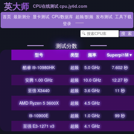
英大师
CPU在线测试 cpu.jy6d.com
首页
最新测分
显卡测试
CPU数据库
超频
/
默频
发布测试
工具下载
登录
测试分数
型号
类型
频率
Superpi1M▼
酷睿 i9-10980HK
超频
5.0 GHz
7.602 秒
安腾 1.00 GHz
超频
10.0 GHz
12.27 秒
至强 X3440
超频
3.6 GHz
11 秒
AMD Ryzen 5 3600X
超频
4.5 GHz
i9-10900E
超频
1.0 GHz
99 秒
至强 E3-1271 v3
超频
4.1 GHz