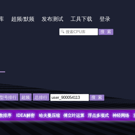
库
超频
/
默频
发布测试
工具下载
登录
型号排行
超频
总排行
数排序
IDEA解密
哈夫曼压缩
傅立叶运算
浮点多项式
神经网络