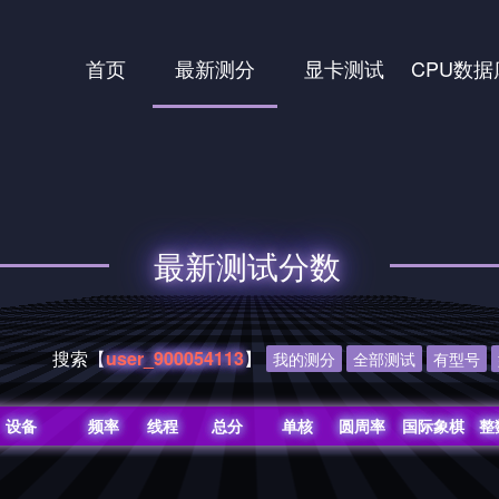
首页
最新测分
显卡测试
CPU数据
最新测试分数
搜索【
user_900054113
】
我的测分
全部测试
有型号
设备
频率
线程
总分
单核
圆周率
国际象棋
整