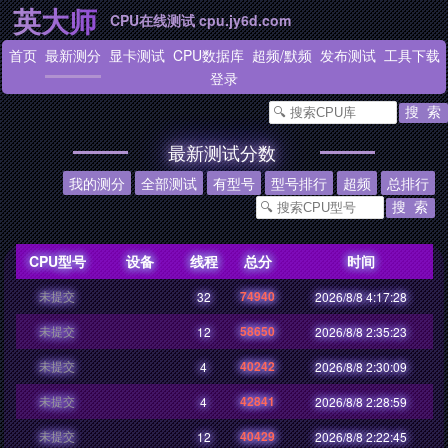
英大师
CPU在线测试 cpu.jy6d.com
首页
最新测分
显卡测试
CPU数据库
超频
/
默频
发布测试
工具下载
登录
最新测试分数
我的测分
全部测试
有型号
型号排行
超频
总排行
CPU型号
设备
线程
总分
时间
未提交
74940
32
2026/8/8 4:17:28
未提交
58650
12
2026/8/8 2:35:23
未提交
40242
4
2026/8/8 2:30:09
未提交
42841
4
2026/8/8 2:28:59
未提交
40429
12
2026/8/8 2:22:45