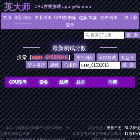
英大师
CPU在线测试 cpu.jy6d.com
首页
最新测分
显卡测试
CPU数据库
超频
/
默频
发布测试
工具下载
登录
最新测试分数
搜索【
user_61532616
】
我的测分
全部测试
有型号
型号排行
超频
总排行
CPU型号
设备
线程
总分
时间
1、本站由精英领地独家开发版权所有。如
其他链接：
更新日志
|
BUG反馈
需复制镜像需授权。
如有您有好的意见建议也可以：
联系我们
2、本测试涵盖单核及多核心满负载测试，
全部代码由精英领地提供支持