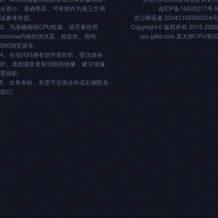
分差小、准确率高，可有效作为第三方测
吉ICP备14005217号-9
试参考依据。
吉公网安备 22042102000024号
3、为准确测得CPU性能，请尽量使用
Copyright © 版权所有 2019-2026
chrome内核的浏览器，如谷歌、搜狗、
cpu.jy6d.com 英大师CPU测试
360浏览器等。
4、全站代码拥有软件著作权，受法律保
护。请勿随意复制功能和镜像，建立镜像
需授权。
5、出售本站，有意可洽谈合作或右侧联系
我们。