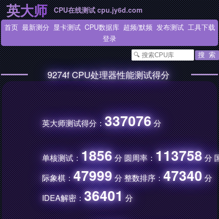
英大师
CPU在线测试 cpu.jy6d.com
首页
最新测分
显卡测试
CPU数据库
超频
/
默频
发布测试
工具下载
登录
9274f CPU处理器性能测试得分
337076
英大师测试得分：
分
1856
113758
单核测试：
分 圆周率：
分 
47999
47340
际象棋：
分 整数排序：
分
36401
IDEA解密：
分