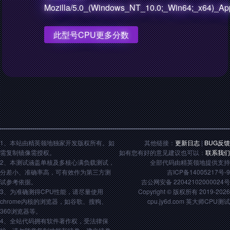
Mozilla/5.0_(Windows_NT_10.0;_Win64;_x64)_App
此型号CPU更多分数
1、本站由精英领地独家开发版权所有。如
其他链接：
更新日志
|
BUG反馈
需复制镜像需授权。
如有您有好的意见建议也可以：
联系我们
2、本测试涵盖单核及多核心满负载测试，
全部代码由精英领地提供支持
分差小、准确率高，可有效作为第三方测
吉ICP备14005217号-9
试参考依据。
吉公网安备 22042102000024号
3、为准确测得CPU性能，请尽量使用
Copyright © 版权所有 2019-2026
chrome内核的浏览器，如谷歌、搜狗、
cpu.jy6d.com 英大师CPU测试
360浏览器等。
4、全站代码拥有软件著作权，受法律保