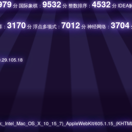
979
9532
4532
分 国际象棋：
分 整数排序：
分 IDE
3170
7012
3704
算：
分 浮点多项式：
分 神经网络：
29.105.18
Intel_Mac_OS_X_10_15_7)_AppleWebKit/605.1.15_(KHTML,_li