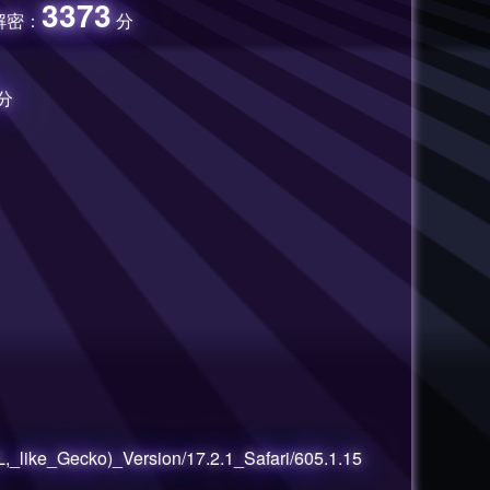
3373
A解密：
分
分
ke_Gecko)_Version/17.2.1_Safari/605.1.15